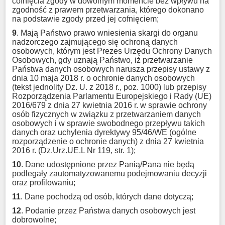
cofnięcia zgody w dowolnym momencie bez wpływu na
zgodność z prawem przetwarzania, którego dokonano
na podstawie zgody przed jej cofnięciem;
9
. Mają Państwo prawo wniesienia skargi do organu
nadzorczego zajmującego się ochroną danych
osobowych, którym jest Prezes Urzędu Ochrony Danych
Osobowych, gdy uznają Państwo, iż przetwarzanie
Państwa danych osobowych narusza przepisy ustawy z
dnia 10 maja 2018 r. o ochronie danych osobowych
(tekst jednolity Dz. U. z 2018 r., poz. 1000) lub przepisy
Rozporządzenia Parlamentu Europejskiego i Rady (UE)
2016/679 z dnia 27 kwietnia 2016 r. w sprawie ochrony
osób fizycznych w związku z przetwarzaniem danych
osobowych i w sprawie swobodnego przepływu takich
danych oraz uchylenia dyrektywy 95/46/WE (ogólne
rozporządzenie o ochronie danych) z dnia 27 kwietnia
2016 r. (Dz.Urz.UE.L Nr 119, str. 1);
10
. Dane udostępnione przez Panią/Pana nie będą
podlegały zautomatyzowanemu podejmowaniu decyzji
oraz profilowaniu;
11
. Dane pochodzą od osób, których dane dotyczą;
12
. Podanie przez Państwa danych osobowych jest
dobrowolne;