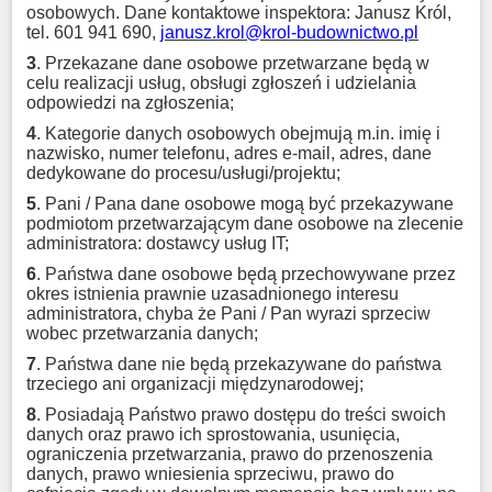
osobowych. Dane kontaktowe inspektora: Janusz Król,
tel. 601 941 690,
janusz.krol@krol-budownictwo.pl
3
. Przekazane dane osobowe przetwarzane będą w
celu realizacji usług, obsługi zgłoszeń i udzielania
odpowiedzi na zgłoszenia;
4
. Kategorie danych osobowych obejmują m.in. imię i
nazwisko, numer telefonu, adres e-mail, adres, dane
dedykowane do procesu/usługi/projektu;
5
. Pani / Pana dane osobowe mogą być przekazywane
podmiotom przetwarzającym dane osobowe na zlecenie
administratora: dostawcy usług IT;
6
. Państwa dane osobowe będą przechowywane przez
okres istnienia prawnie uzasadnionego interesu
administratora, chyba że Pani / Pan wyrazi sprzeciw
wobec przetwarzania danych;
7
. Państwa dane nie będą przekazywane do państwa
trzeciego ani organizacji międzynarodowej;
8
. Posiadają Państwo prawo dostępu do treści swoich
danych oraz prawo ich sprostowania, usunięcia,
ograniczenia przetwarzania, prawo do przenoszenia
danych, prawo wniesienia sprzeciwu, prawo do