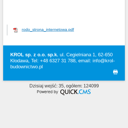
rodo_strona_internetowa.pdf
KROL sp. z o.o. sp.k.
ul. Cegielniana 1, 62-650
Kłodawa, Tel: +48 6327 31 788, email:
info@krol-
budownictwo.pl
drukuj
Dzisiaj wejść: 35, ogółem: 124099