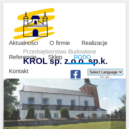
Aktualności
O firmie
Realizacje
Przedsiębiorstwo Budowlane
Referencje
Sklep
RODO
KROL sp. z o.o. sp.k.
Kontakt
Powered by
Translate