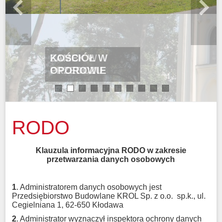
KOŚCIÓŁ W
OPOROWIE
1
2
3
4
5
6
7
8
9
10
RODO
Klauzula informacyjna RODO w zakresie
przetwarzania danych osobowych
1
. Administratorem danych osobowych jest
Przedsiębiorstwo Budowlane KROL Sp. z o.o.
sp.k., ul.
Cegielniana 1, 62-650 Kłodawa
2
. Administrator wyznaczył inspektora ochrony danych